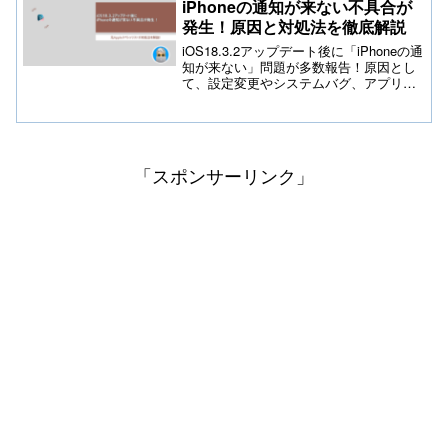
iPhoneの通知が来ない不具合が
発生！原因と対処法を徹底解説
iOS18.3.2アップデート後に「iPhoneの通
知が来ない」問題が多数報告！原因とし
て、設定変更やシステムバグ、アプリの
不具合が考えられます。本記事では、詳
細な原因と8つの効果的な対処法を専門家
が解説。iOS18.3.2の最新情報や不具合の
改善策も紹介し、通知トラブルを解決へ
導きます。
「スポンサーリンク」