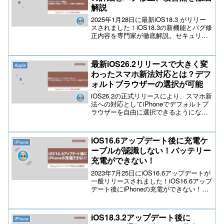
解説
2025年1月28日に最新iOS18.3 がリリー
スされました！iOS18.3の新機能とバグ修
正内容を専門家が徹底解説。セキュリテ
ィ強化、パフォーマンス改善、そして新
たな便利機能を詳しく紹介！アップデー
トの手順や注意点も解説し、あなたの
最新iOS26.2リリースで大きく変
Apple
iPhoneを最適な状態に保つ方法を提案し
わったスマホ新法対応とは？デフ
ます。
ォルトブラウザーの選択が可能
iOS26.2の正式リリースにより、スマホ新
法への対応としてiPhoneでデフォルトブ
ラウザーを自由に選択できるようになり
ました。本記事では制度変更の背景、
Appleの対応内容、設定方法、Safari以外
のブラウザーの特徴、ユーザーや開発者
iOS16.6アップデート後に充電ケ
iPhone
への影響、注意点までを初心者にも分か
ーブルが認識しない！バッテリー
りやすく徹底解説します。
充電ができない！
2023年7月25日にiOS16.6アップデートが
一般リリースされました！iOS16.6アップ
デート後にiPhoneの充電ができない！充
電ケーブルが認識しなくなった！と相談
が寄せられて来ましたので原因と対処法
を元Appleスペシャリストが解説しており
iOS18.3.2アップデート後に
iPhone
ます！是非とも参考にして下さい。