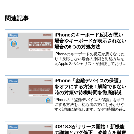
関連記事
iPhoneのキーボード反応が悪い
iPhone
場合やキーボードが表示されない
場合の6つの対処方法
iPhoneのキーボードの反応が悪くなった
り！反応しない場合の原因と対処方法を
元Appleスペシャリストが解説しておりま
すので参考にしてみて下さい。またiOS
アップデートすると反応しなくなった、
キーボード自体が表示しない場合も同様
iPhone「盗難デバイスの保護」
iPhone
の対処方法を確認して試してみて下さ
をオフにする方法！解除できない
い。
時の対策や待機時間を徹底解説
iPhoneの「盗難デバイスの保護」をオフ
にする方法を、初心者の方にも分かりや
すく詳細に解説します。なぜ1時間の待機
時間が発生するのか、解除できない時の
対処法や修理・売却前の注意点まで網
羅。2026年最新の操作手順を確認して、
iOS18.3がリリース開始！新機能
iPhone
iPhoneのセキュリティ設定をスムーズに
の詳細とバグ修正、改善点を徹底
変更しましょう。