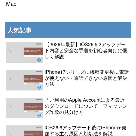
Mac
人気記事
【2026年最新】iOS26.5.2アップデー
ト内容と安全な手順を初心者向けに優
しく解説
iPhone17シリーズに機種変更後に電話
が使えない・通話できない原因と解決
方法
「ご利用のApple Accountによる最近
のダウンロードについて」フィッシン
グ詐欺の見分け方
iOS26.6アップデート後にiPhoneが発
熱する主な原因と対処法を解説