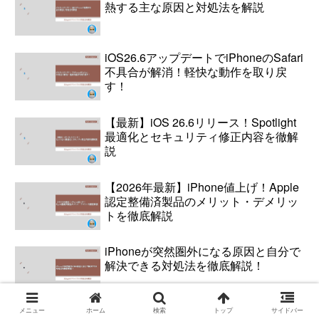
熱する主な原因と対処法を解説
iOS26.6アップデートでiPhoneのSafari
不具合が解消！軽快な動作を取り戻
す！
【最新】iOS 26.6リリース！Spotlight
最適化とセキュリティ修正内容を徹解
説
【2026年最新】iPhone値上げ！Apple
認定整備済製品のメリット・デメリッ
トを徹底解説
iPhoneが突然圏外になる原因と自分で
解決できる対処法を徹底解説！
メニュー
ホーム
検索
トップ
サイドバー
他社アプリやWebサイトへのログイン