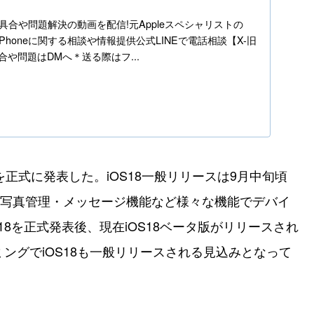
h
ne不具合や問題解決の動画を配信!元Appleスペシャリストの
】iPhoneに関する相談や情報提供公式LINEで電話相談【X-旧
の不具合や問題はDMへ＊送る際はフ...
S18を正式に発表した。iOS18一般リリースは9月中旬頃
性・写真管理・メッセージ機能など様々な機能でデバイ
S18を正式発表後、現在iOS18ベータ版がリリースされ
ミングでiOS18も一般リリースされる見込みとなって