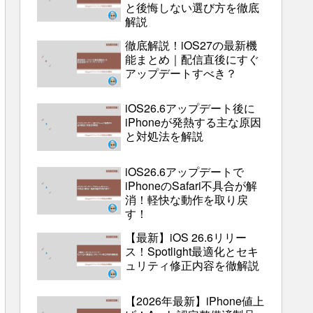
と後悔しない選び方を徹底
解説
徹底解説！iOS27の最新機
能まとめ｜配信直後にすぐ
アップデートすべき？
iOS26.6アップデート後に
iPhoneが発熱する主な原因
と対処法を解説
iOS26.6アップデートで
iPhoneのSafari不具合が解
消！軽快な動作を取り戻
す！
【最新】iOS 26.6リリー
ス！Spotlight最適化とセキ
ュリティ修正内容を徹解説
【2026年最新】iPhone値上