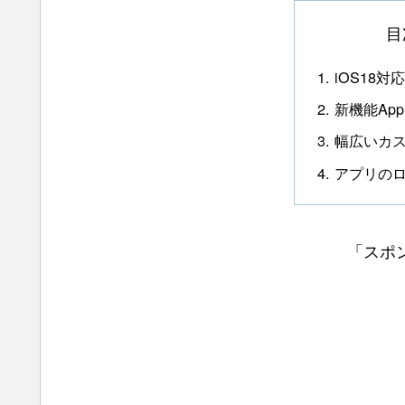
目
iOS18対
新機能Apple 
幅広いカ
アプリの
「スポ