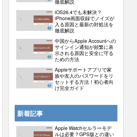
徹底解説
iOS26.4でも未解決？
iPhone画面収録でノイズが
入る原因と最新の対処法を
徹底解説
中国からApple Accountへの
サインイン通知が頻繁に表
示される原因と安全に守る
ための方法
Appleサポートアプリで家
族や友人のパスワードをリ
セットする方法！初心者向
け完全ガイド
新着記事
Apple Watchセルラーモデ
ルは必要？GPS版との違い