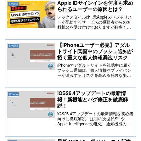
Apple IDサインインを何度も求め
iPhone
方法を元Appleスペシャリストが解説して
られるユーザーの原因とは？
おります。
テックスタイルch ,元Appleスペシャリス
トが配信するサービスの視聴者からの無
料相談を受け付けておりますが数多くの
相談の中でApple IDのサインインが何度
も求められる相談が増えて来ておりま
す。この問題については、複数の原因が
【iPhoneユーザー必見】アダル
iPhone
考えられますので下記を参考にしてみて
トサイト閲覧中のプッシュ通知が
下さい。
招く重大な個人情報漏洩リスク
iPhoneでアダルトサイトを視聴中に届く
プッシュ通知は、個人情報やプライバシ
ーが漏洩するリスクを高める危険な要素
です。本記事では、通知から起こりうる
トラブルや情報流出のリスク、悪質な詐
欺の手口、そして確実な対策方法まで、
iOS26.4アップデートの最新情
iPhone
テックスタイルchが解説します。プライ
報！新機能とバグ修正を徹底解
バシー保護を徹底したい方は必見です。
説！
iOS26.4アップデートの最新情報を初心者
向けに徹底解説！注目の次世代Siriや
Apple Intelligenceの進化、通知機能の改
善、気になるバグ修正まで、2026年最新
のiPhone活用術を詳しくご紹介します。
Amazonで人気のおすすめApple製品ラン