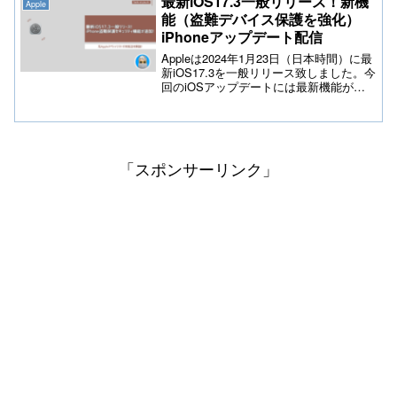
最新iOS17.3一般リリース！新機
Apple
キング上位アイテムも必見です。
能（盗難デバイス保護を強化）
iPhoneアップデート配信
Appleは2024年1月23日（日本時間）に最
新iOS17.3を一般リリース致しました。今
回のiOSアップデートには最新機能が含
まれておりiPhone盗難時にセキュリティ
強化した「盗難デバイスの保護」や
「AppleMusic」にてプレイリストに友人
を招待し共同作業を可能にした新機能も
含まれております。
「スポンサーリンク」