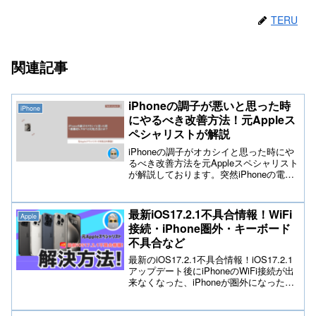
TERU
関連記事
iPhoneの調子が悪いと思った時
iPhone
にやるべき改善方法！元Appleス
ペシャリストが解説
iPhoneの調子がオカシイと思った時にや
るべき改善方法を元Appleスペシャリスト
が解説しております。突然iPhoneの電源
が付かない場合やWiFi接続が切断される
など様々な問題や不具合が発生する可能
性があります。まずは問題が起きた時に
最新iOS17.2.1不具合情報！WiFi
Apple
初歩的な改善方法を行なって頂く事で解
接続・iPhone圏外・キーボード
決できる可能性もあります。
不具合など
最新のiOS17.2.1不具合情報！iOS17.2.1
アップデート後にiPhoneのWiFi接続が出
来なくなった、iPhoneが圏外になった、
iPhoneのキーボードが立ち上がらなくな
った、などテックスタイルchへの相談事
例をご紹介しております。問題改善する