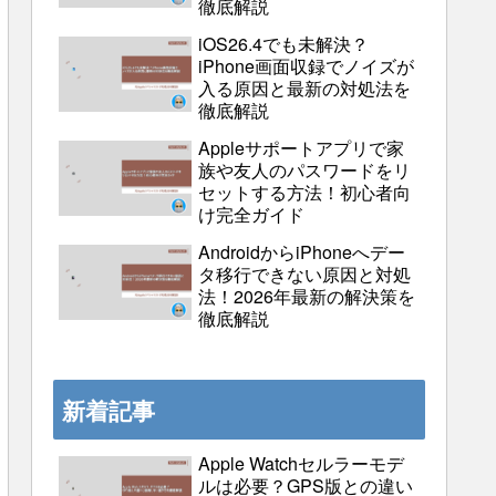
徹底解説
iOS26.4でも未解決？
iPhone画面収録でノイズが
入る原因と最新の対処法を
徹底解説
Appleサポートアプリで家
族や友人のパスワードをリ
セットする方法！初心者向
け完全ガイド
AndroidからiPhoneへデー
タ移行できない原因と対処
法！2026年最新の解決策を
徹底解説
新着記事
Apple Watchセルラーモデ
ルは必要？GPS版との違い