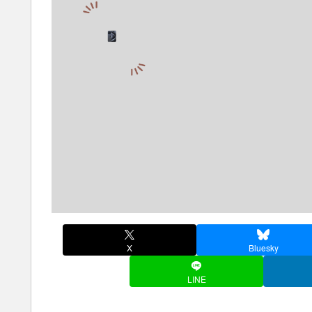
X
Bluesky
LINE