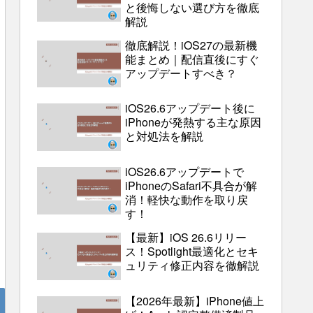
と後悔しない選び方を徹底
解説
徹底解説！iOS27の最新機
能まとめ｜配信直後にすぐ
アップデートすべき？
iOS26.6アップデート後に
iPhoneが発熱する主な原因
と対処法を解説
iOS26.6アップデートで
iPhoneのSafari不具合が解
消！軽快な動作を取り戻
す！
【最新】iOS 26.6リリー
ス！Spotlight最適化とセキ
ュリティ修正内容を徹解説
【2026年最新】iPhone値上