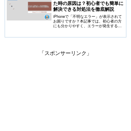
た時の原因は？初心者でも簡単に
解決できる対処法を徹底解説
iPhoneで「不明なエラー」が表示されて
お困りですか？本記事では、初心者の方
にも分かりやすく、エラーが発生する原
因や、再起動・リカバリモードなどの具
体的な解決手順を丁寧に解説します。突
然のトラブルを迅速に解消し、大切なデ
ータを守るための最新情報を今すぐチェ
ックしましょう。
「スポンサーリンク」