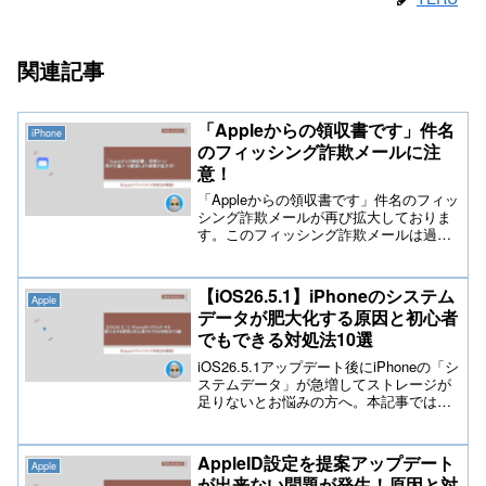
関連記事
「Appleからの領収書です」件名
iPhone
のフィッシング詐欺メールに注
意！
「Appleからの領収書です」件名のフィッ
シング詐欺メールが再び拡大しておりま
す。このフィッシング詐欺メールは過去
にも発生しておりAppleIDのアカウント乗
っ取りや不正利用・キャリア不正請求な
ど被害に遭われた方も多く注意して下さ
【iOS26.5.1】iPhoneのシステム
Apple
い。AppleID乗っ取り被害にあった場合の
データが肥大化する原因と初心者
対処方法など解説しております。
でもできる対処法10選
iOS26.5.1アップデート後にiPhoneの「シ
ステムデータ」が急増してストレージが
足りないとお悩みの方へ。本記事では、
システムデータが拡大する原因を初心者
向けに分かりやすく解説し、実際に効果
のある具体的な対処法や2026年最新のお
AppleID設定を提案アップデート
Apple
すすめ周辺機器まで詳しくご紹介しま
が出来ない問題が発生！原因と対