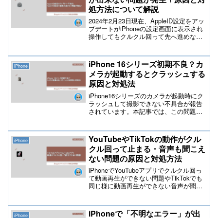
す。
処方法について解説
2024年2月23日現在、AppleID設定をアッ
プデートがiPhoneの設定画面に表示され
操作してもクルクル回って先へ進めない
問題が発生していると多数報告が来てお
ります。この問題の詳細は現時点では不
明ですが何度もパスワード入力を行なっ
iPhone 16シリーズ初期不良？カ
iPhone
ても完了しない状態が続いているようで
メラが起動するとクラッシュする
す。
原因と対処法
iPhone16シリーズのカメラが起動時にク
ラッシュして撮影できない不具合が報告
されています。本記事では、この問題の
原因や解決策を詳しくテックスタイルch
解説しております。初心者にもわかりや
すい様に正常にカメラを使用できるよう
YouTubeやTikTokの動作がクル
iPhone
になるための具体的な対処方法を紹介し
クル回って止まる・音声も聞こえ
ます。
ない問題の原因と対処方法
iPhoneでYouTubeアプリでクルクル回っ
て動画再生ができない問題やTikTokでも
同じ様に動画再生ができない音声が聞こ
えない問題について数多くの相談が来て
おります。この問題に関して元Appleスペ
シャリストが原因と対処方法を開設して
iPhoneで「不明なエラー」が出
iPhone
おりますので、ぜひ参考にして下さい。