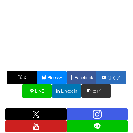
X
Bluesky
Facebook
はてブ
LINE
LinkedIn
コピー