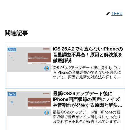
TERU
関連記事
iOS 26.4.2でも直らないiPhoneの
Apple
音量調整不具合！原因と解決策を
徹底解説
iOS 26.4.2アップデート後に発生してい
るiPhoneの音量調整ができない不具合に
ついて、原因と最新の対処法を詳しく解
説。強制再起動の手順や設定の見直し、
自動調整機能のオフなど、初心者の方で
も簡単に試せる解決策をまとめました。
最新iOS26アップデート後に
Apple
2026年の最新ガジェット情報と共に、ス
iPhone画面収録の音声にノイズ
トレスのない操作環境を取り戻しましょ
や音割れが発生する原因と解決方
う。
法
最新iOS26アップデート後、iPhoneの画
面収録で音声がノイズ混じりになったり
音割れする不具合が報告されています。
本記事では原因を徹底解説し、設定変更