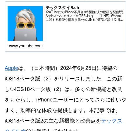
テックスタイルch
YouTubeにてiPhone不具合や問題解決の動画を配信!元
AppleスペシャリストのTERUです！【LINE】iPhone
に関する相談や情報提供公式LINEで電話相談【X-旧
Twitter】iPhoneの不具合や問題はDMへ＊送る際は
フ...
www.youtube.com
Apple
は、（日本時間）2024年6月25日に待望の
iOS18ベータ版（2）をリリースしました。この新
しいiOS18ベータ版（2）は、多くの新機能と改良
をもたらし、iPhoneユーザーにとってさらに使いや
すく、効率的な体験を提供します。本記事では、
iOS18ベータ版2の主な新機能と改善点を
テックス
タイルch
的に解説しております。