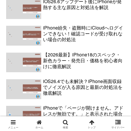
iOS26.6アップデート後にiPhoneが発
熱する主な原因と対処法を解説
iPhone紛失・盗難時にiCloudへログイ
ンできない！確認コードが受け取れな
い場合の対処法
【2026最新】iPhone18のスペック・
新色カラー・発売日・価格を初心者向
けに徹底解説
iOS26.4でも未解決？iPhone画面収録
でノイズが入る原因と最新の対処法を
徹底解説
iPhoneで「ページが開けません。アド
レスが無効です。」と表示された場合
の原因と対処方法
メニュー
ホーム
検索
トップ
サイドバー