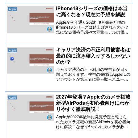
や再起動、外部マイクの活用など実用的
な解決策を詳しく紹介。初心者でも簡単
iPhone18シリーズの価格は本当
Apple
に実践できる改善方法をまとめ、快適な
に高くなる？現在の予想を解説
録音環境を取り戻すための完全ガイドで
す。
Appleが例年通り2026年9月発表と噂の
iPhone18シリーズは値上げされるのか？
気になる価格予想や大容量モデルの価格
高騰の理由、ダイナミックアイランドの
小型化や可変絞りカメラなどの最新リー
ク情報を、初心者にも分かりやすく詳細
キャリア決済の不正利用被害者は
Apple
にテックスタイルchが解説します！
最終的に泣き寝入りするしかない
のか？
キャリア決済の不正利用の被害者が日々
増えております。被害の発端はAppleIDの
アカウントが第三者に乗っ取られユーザ
ーによってはキャリア決済の不正利用が
行われ金銭的被害にあっております。被
害者はAppleサポートやキャリアサポート
2027年登場？Appleのカメラ搭載
Apple
でも返金対応に応じてもらえずたらい回
新型AirPodsを初心者向けにわか
しの状態が続いております。
りやすく徹底解説！
Appleが2027年後半に発売予定と報じら
れたカメラ搭載の新型AirPodsを初心者向
けに解説！なぜイヤホンにカメラが必要
なのか、その理由やSiriと連携した便利な
活用シーン、気になるデザインやプライ