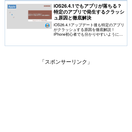
バシー対策まで、最新情報を分かりやす
iOS26.4.1でもアプリが落ちる？
Apple
くお届けします。
特定のアプリで発生するクラッシ
ュ原因と徹底解決
iOS26.4.1アップデート後も特定のアプリ
がクラッシュする原因を徹底解説！
iPhone初心者でも分かりやすいように、
再起動やキャッシュ削除、再インストー
ルなどの具体的な対処法をステップバイ
ステップで紹介します。アプリが落ちる
ストレスを解消し、快適に操作するため
の最新ガイドです。
「スポンサーリンク」