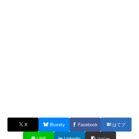
X
Bluesky
Facebook
はてブ
LINE
LinkedIn
コピー