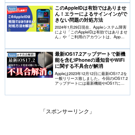
徹底解説し、iCloud設定や再同期のポイ
ント、バックアップからの復元手順を詳
このAppleIDは有効ではありませ
Apple
しく紹介。さらに、今後同じ問題を防ぐ
ん！エラーによるサインインがで
ための注意点やおすすめの対処法もまと
きない問題の対処方法
めています。
2024年1月29日現在、Appleシステム障害
により「このAppleIDは有効ではありませ
ん」や「ご利用のアカウントは、App
StoreおよびiTunesで無効になっていま
す。」エラーが発生している模様です。
今回のエラーに関して元Appleスペシャリ
最新iOS17.2アップデートで新機
Apple
ストが対処方法など記載しております。
能を含むiPhoneの通知音やWiFi
に関する不具合が解消
Appleは2023年12月12日に最新iOS17.2を
一般リリース致しました。今回のiOS17.2
アップデートには最新機能やiOS17に関
連したiPhoneの「通知音が変更できな
い」「通知音が小さい」「WiFi接続」の
不具合を解消している模様です。iOSア
ップデート後の不具合に関する情報も記
載しております。
「スポンサーリンク」