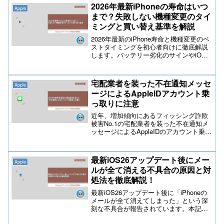
一、情報を入力してしまった場合の正し
2026年最新iPhoneの寿命はいつ
Apple
い対処法も網羅。大切な個人情報と資産
まで？失敗しない機種変更のタイ
をしっかり守りましょう。
ミングと買い替え基準を解説
2026年最新のiPhone寿命と機種変更のベ
ストタイミングを初心者向けに徹底解説
します。バッテリー劣化のサインやiOS
のサポート期間、iPhone 18の最新予測、
Amazonで人気のおすすめガジェットま
で紹介。損をしない買い替え基準を知り
宅配業者を装った不在通知メッセ
Apple
たい方は必見の2万字超え完全ガイドで
ージによるAppleIDアカウント乗
す。
っ取りに注意
近年、増加傾向にあるフィッシング詐欺
被害No.1の宅配業者を装った不在通知メ
ッセージによるAppleIDのアカウント乗っ
取り被害ですが、今もテックスタイルch
には相談が非常に多いです。AppleIDのア
カウントが乗っ取られた場合の対処方法
最新iOS26アップデート後にメー
Apple
やキャリア決済の不正利用によって補償
ルが全て消える不具合の原因と対
されるのか？実例紹介しております。
処法を徹底解説！
最新iOS26アップデート後に「iPhoneの
メールが全て消えてしまった」という深
刻な不具合が報告されています。本記事
では、メールが消える原因や復旧方法を