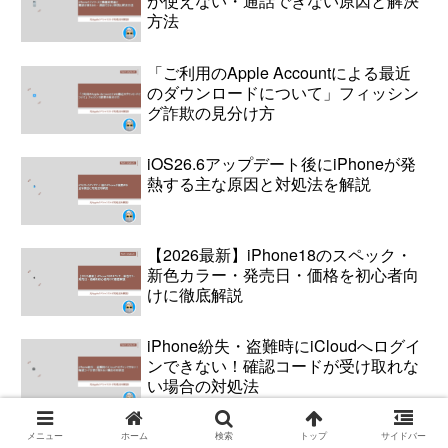
が使えない・通話できない原因と解決
方法
「ご利用のApple Accountによる最近
のダウンロードについて」フィッシン
グ詐欺の見分け方
iOS26.6アップデート後にiPhoneが発
熱する主な原因と対処法を解説
【2026最新】iPhone18のスペック・
新色カラー・発売日・価格を初心者向
けに徹底解説
iPhone紛失・盗難時にiCloudへログイ
ンできない！確認コードが受け取れな
い場合の対処法
iOS26.4でも未解決？iPhone画面収録
メニュー
ホーム
検索
トップ
サイドバー