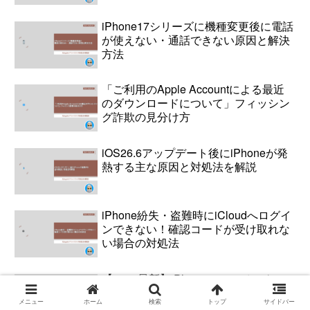
iPhone17シリーズに機種変更後に電話
が使えない・通話できない原因と解決
方法
「ご利用のApple Accountによる最近
のダウンロードについて」フィッシン
グ詐欺の見分け方
iOS26.6アップデート後にiPhoneが発
熱する主な原因と対処法を解説
iPhone紛失・盗難時にiCloudへログイ
ンできない！確認コードが受け取れな
い場合の対処法
【2026最新】iPhone18のスペック・
新色カラー・発売日・価格を初心者向
メニュー
ホーム
検索
トップ
サイドバー
けに徹底解説