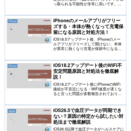
っ取られる可能性が非常に高いです。
AppleIDのアカウントが乗っ取られた後に
発生する不正請求に関わる情報を記載し
ております。不正請求が起きた場合の補
iPhoneのメールアプリがフリー
iPhone
償ですが現在、Appleもキャリアも不正請
ズする・本体が熱くなって充電保
求に関わる補償はされていないのが現状
留になる原因と対処方法！
です。
iOS18.5アップデート後、iPhoneのメー
ルアプリがフリーズして開けない、本体
が異常に熱くなり充電が保留中になるな
どの深刻な不具合が多くのユーザーで発
生中。本記事では、不具合の具体的な原
因と症状をテックスタイルchが解説し、
iOS18.2アップデート後のWiFi不
iPhone
すぐに実践できる安全な対処法を詳しく
安定問題原因と対処法を徹底解
紹介。
説！
iOS18.2アップデート後にiPhoneのWiFi
接続が不安定になる・WiFi速度が遅くな
ると言った問題が多数報告されており問
題の原因と解決方法をテックスタイルch
が徹底解説。ルーター設定の確認やネッ
トワーク再構築など、初心者でも簡単に
iOS26.5で血圧データが同期でき
Apple
できる具体的な対策をご紹介します！
ない？原因の特定から試したい対
処法まで徹底解説
iOS26.5以降で血圧データがヘルスケアに