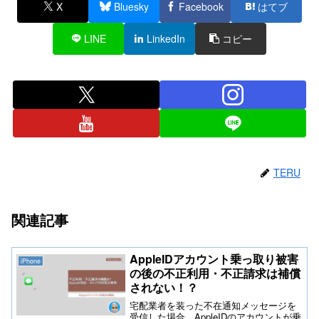
X
Bluesky
Facebook
はてブ
LINE
LinkedIn
コピー
TERU
関連記事
AppleIDアカウント乗っ取り被害
iPhone
の後の不正利用・不正請求は補償
されない！？
宅配業者を装った不在通知メッセージを
受信した場合、AppleIDのアカウントが乗