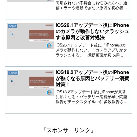
同期されない不具合にお悩みの方へ。通
信エラーや連動できない原因を初心者向
けに優しく解説します。Bluetoothの再設
定やアクセス権限の確認手順など、今す
ぐ試せる具体的な解決策を分かりやすく
iOS26.1アップデート後にiPhone
Apple
紹介したブログ記事です。
のカメラが動作しないクラッシュ
する原因と改善対処法
iOS26.1アップデート後に「iPhoneのカ
メラが動作しない」「カメラアプリがク
ラッシュする」「撮影画面が真っ黒にな
る」といった不具合が増えています。本
記事では、一般的な語句を使ったSEOに
強い見出し構成で、原因と対処法を専門
iOS18.2アップデート後のiPhone
iPhone
的かつ分かりやすく解説。
が熱くなる原因とバッテリー消費
対策！
iOS18.2アップデート後にiPhoneが異常
に熱くなる・バッテリー消費が早い問題
報告がテックスタイルchに多数報告され
ております。問題の原因と解決策を解
説！設定変更やデバイスの最適化で長時
間使用を実現する方法を元Appleスペシャ
リストが解説。
「スポンサーリンク」