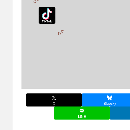
X
Bluesky
LINE