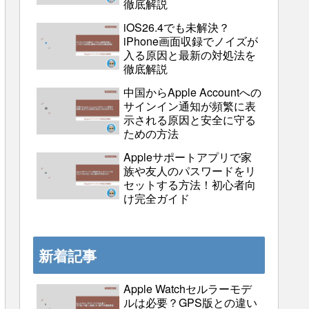
徹底解説
iOS26.4でも未解決？
iPhone画面収録でノイズが
入る原因と最新の対処法を
徹底解説
中国からApple Accountへの
サインイン通知が頻繁に表
示される原因と安全に守る
ための方法
Appleサポートアプリで家
族や友人のパスワードをリ
セットする方法！初心者向
け完全ガイド
新着記事
Apple Watchセルラーモデ
ルは必要？GPS版との違い