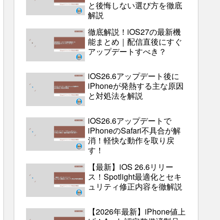
と後悔しない選び方を徹底
解説
徹底解説！iOS27の最新機
能まとめ｜配信直後にすぐ
アップデートすべき？
iOS26.6アップデート後に
iPhoneが発熱する主な原因
と対処法を解説
iOS26.6アップデートで
iPhoneのSafari不具合が解
消！軽快な動作を取り戻
す！
【最新】iOS 26.6リリー
ス！Spotlight最適化とセキ
ュリティ修正内容を徹解説
【2026年最新】iPhone値上