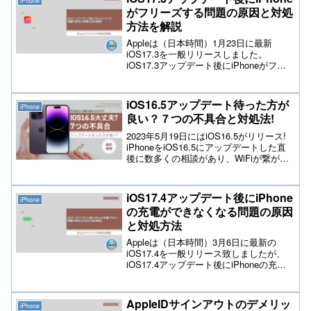
iPhone
iPhone本体が熱くなる原因と対処法を知
がフリーズする問題の原因と対処
っておいて下さい。
方法を解説
Appleは（日本時間）1月23日に最新
iOS17.3を一般リリースしました。
iOS17.3アップデート後にiPhoneがフリ
ーズする問題がテックスタイルchへ多数
寄せらましたのでiPhoneがフリーズする
原因と対処方法を元Appleスペシャリスト
iOS16.5アップデート待った方が
iPhone
が解説しておりますので参考にして下さ
良い？７つの不具合と対処法!
い。
2023年5月19日にはiOS16.5がリリース!
iPhoneをiOS16.5にアップデートした直
後に数多くの相談があり、WiFiが繋がら
ない・LINE通知が来ない・アプリが落ち
るなど、7つの不具合を確認し解決できる
方法を元Appleスペシャリストが不具合に
iOS17.4アップデート後にiPhone
iPhone
なる原因と確認箇所＆改善方法をお伝え
の充電ができなくなる問題の原因
したいと思います。
と対処方法
Appleは（日本時間）3月6日に最新の
iOS17.4を一般リリース致しましたが、
iOS17.4アップデート後にiPhoneの充電
が出来なくなる問題や充電ができない、
充電が出来たり不安定な状態が続く報告
が多数寄せられております。この問題に
AppleIDサインアウトのデメリッ
iPhone
ついて元Appleスペシャリストが原因と対