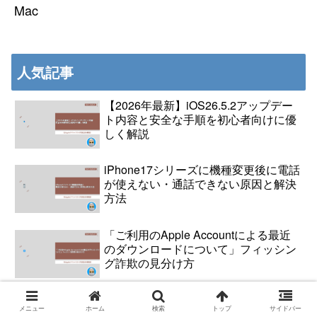
Mac
人気記事
【2026年最新】iOS26.5.2アップデー
ト内容と安全な手順を初心者向けに優
しく解説
iPhone17シリーズに機種変更後に電話
が使えない・通話できない原因と解決
方法
「ご利用のApple Accountによる最近
のダウンロードについて」フィッシン
グ詐欺の見分け方
iOS26.6アップデート後にiPhoneが発
メニュー
ホーム
検索
トップ
サイドバー
熱する主な原因と対処法を解説