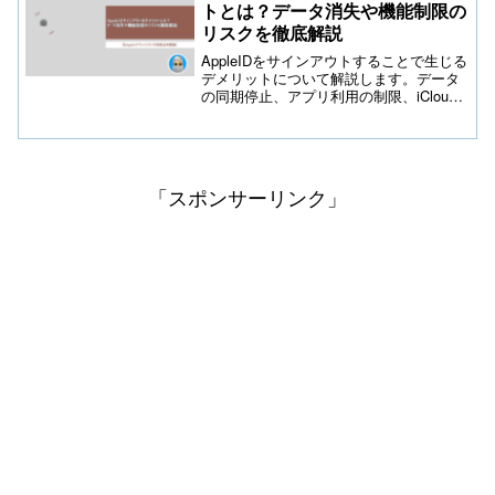
トとは？データ消失や機能制限の
処方法を解説しております。
リスクを徹底解説
AppleIDをサインアウトすることで生じる
デメリットについて解説します。データ
の同期停止、アプリ利用の制限、iCloud
のバックアップが取れないなどの問題を
回避するための対策もご紹介。AppleIDを
管理する際の注意点を知っておきましょ
う。
「スポンサーリンク」