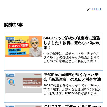
TERU
関連記事
SIMスワップ詐欺の被害者に遭遇
iPhone
しました！被害に遭わない為の対
策！
今回の記事は、当チャンネル「テックス
タイルch」の視聴者からの相談がありま
したので注意喚起として解説して参りた
いと思います。SIMスワップ詐欺とは？
SIMスワップ詐欺（SIM swap fraud）
は、不正行為者が被害者の携帯電話番号
突然iPhone端末が熱くなった場
iPhone
に関連...
合「高温注意」の原因と対処方法
2023年の夏も暑くなりそうです！iPhone
本体「端末」が熱くなる原因を5つお伝え
しております。iPhone本体が熱くなり過
ぎると故障の原因にもなります。iPhone
利用者のほとんどが装着しているアレが
最も危険な状況を作り出しているので、
iOS17.3アップデート後にiPhone