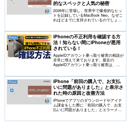
的なスペックと人気の秘密
2026年に登場し、世界中で爆発的なヒッ
トを記録しているMacBook Neo。なぜこ
れほどまでに支持されているのでしょう
か？本記事では、初心者の方にも分かり
やすく、驚異のバッテリー寿命や新次元
のAI処理能力、そして洗練されたデザイ
iPhoneの不正利用を確認する方
iPhone
ンなど、売れている理由を専門的な視点
法！知らない間にiPhoneが悪用
から詳細に解説します。
されている！
AppleIDアカウント乗っ取り被害の相談が
非常に増えて来ております。最近の
AppleIDアカウント乗っ取り被害は、
AppleIDアカウントの所有者であるiPhone
ユーザーは気が付かない状態になる可能
性があります。今回の記事ではiPhoneが
iPhone「前回の購入で、お支払
iPhone
不正利用されているのか？元Appleスペシ
いに問題がありました」と表示さ
ャリストが解説しております。
れた時の原因と改善方法
iPhoneでアプリのダウンロードやアイテ
ム課金をした際に「前回の購入で、お支
払いに問題がありました」とエラーメッ
セージが表示されアプリのダウンロード
が出来ない問題やアイテム課金が出来な
い問題の原因と対処方法を元Appleスペシ
ャリストが解説しております。