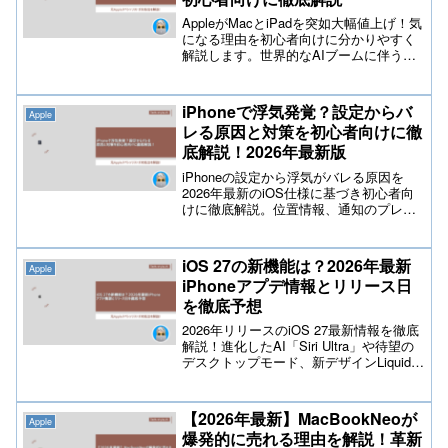
AppleがMacとiPadを突如大幅値上げ！気
になる理由を初心者向けに分かりやすく
解説します。世界的なAIブームに伴うメ
モリの価格高騰や為替レート、原材料費
の上昇など原因を徹底解明。モデル別の
詳しい値上げ幅や、今からできる認定整
iPhoneで浮気発覚？設定からバ
Apple
備済製品などの賢い対策まで役立つ情報
レる原因と対策を初心者向けに徹
を網羅。
底解説！2026年最新版
iPhoneの設定から浮気がバレる原因を
2026年最新のiOS仕様に基づき初心者向
けに徹底解説。位置情報、通知のプレビ
ュー、共有機能、iCloudの同期など、意
外な盲点を網羅。パートナーに疑われな
いためのプライバシー設定や、Amazon
iOS 27の新機能は？2026年最新
Apple
で人気の最新ガジェットも紹介し、スマ
iPhoneアプデ情報とリリース日
ホの安全管理をサポートします。
を徹底予想
2026年リリースのiOS 27最新情報を徹底
解説！進化したAI「Siri Ultra」や待望の
デスクトップモード、新デザインLiquid
Glassの噂など、初心者にも分かりやすく
紹介します。対応機種やリリース日の予
想、セキュリティ強化についても網羅。
【2026年最新】MacBookNeoが
Apple
iPhoneの未来を先取りしましょう。
爆発的に売れる理由を解説！革新