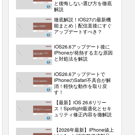
と後悔しない選び方を徹底
解説
徹底解説！iOS27の最新機
能まとめ｜配信直後にすぐ
アップデートすべき？
iOS26.6アップデート後に
iPhoneが発熱する主な原因
と対処法を解説
iOS26.6アップデートで
iPhoneのSafari不具合が解
消！軽快な動作を取り戻
す！
【最新】iOS 26.6リリー
ス！Spotlight最適化とセキ
ュリティ修正内容を徹解説
【2026年最新】iPhone値上