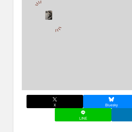
X
Bluesky
LINE