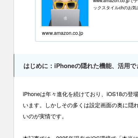
www.amazon.c
ックスタイルchのお
www.amazon.co.jp
はじめに：iPhoneの隠れた機能、活用
iPhoneは年々進化を続けており、iOS18の
います。しかしその多くは設定画面の奥に隠
いのが実情です。