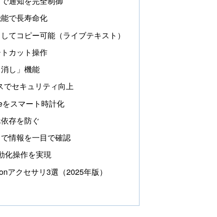
ズで通知を完全制御
機能で長寿命化
としてコピー可能（ライブテキスト）
ートカット操作
り消し」機能
レスでセキュリティ向上
neをスマート時計化
ホ依存を防ぐ
トで情報を一目で確認
自動化操作を実現
zonアクセサリ3選（2025年版）