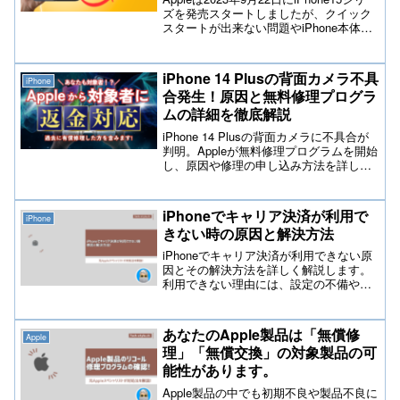
ズを発売スタートしましたが、クイック
スタートが出来ない問題やiPhone本体の
発熱問題などありましたが、次に言われ
ているiPhone15,iPhone15Proの「音割
れ」「ノイズ」「音のひび割れ」など内
iPhone 14 Plusの背面カメラ不具
iPhone
蔵スピーカーに問題がある情報が入って
合発生！原因と無料修理プログラ
きております。
ムの詳細を徹底解説
iPhone 14 Plusの背面カメラに不具合が
判明。Appleが無料修理プログラムを開始
し、原因や修理の申し込み方法を詳しく
解説。対象ユーザー必見の情報を提供し
ます。この問題が確認されているのは、
2023年4月10日から2024年4月28日までに
iPhoneでキャリア決済が利用で
iPhone
製造されたデバイスです。
きない時の原因と解決方法
iPhoneでキャリア決済が利用できない原
因とその解決方法を詳しく解説します。
利用できない理由には、設定の不備やキ
ャリア側の問題などがあります。この記
事では、トラブルシューティング方法や
具体的な解決策をわかりやすくステップ
あなたのApple製品は「無償修
Apple
ごとに解説しているので、問題解決に役
理」「無償交換」の対象製品の可
立つ情報をぜひご活用ください。
能性があります。
Apple製品の中でも初期不良や製品不良に