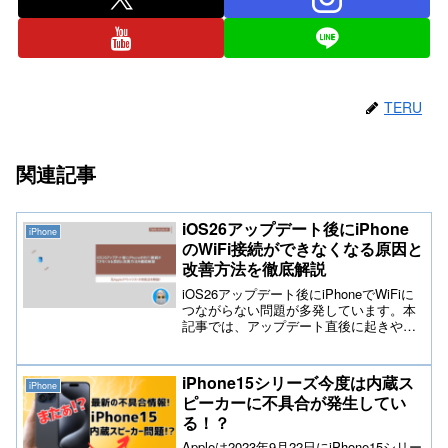
TERU
関連記事
iOS26アップデート後にiPhone
iPhone
のWiFi接続ができなくなる原因と
改善方法を徹底解説
iOS26アップデート後にiPhoneでWiFiに
つながらない問題が多発しています。本
記事では、アップデート直後に起きやす
い通信エラーの原因、WiFi接続不良の具
体的な対処法、設定の見直しポイント、
再起動やネットワーク設定リセットなど
iPhone15シリーズ今度は内蔵ス
iPhone
の実践的な改善ステップを初心者にも分
ピーカーに不具合が発生してい
かりやすく徹底解説します。
る！？
Appleは2023年9月22日にiPhone15シリー