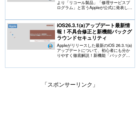
より「リコール製品」「修理サービスプ
ログラム」と言うAppleが公式に発表して
いるのをご存知でしょうか？該当する製
品を利用しているユーザーに向けて無償
修理サービスプログラムを実施しており
iOS26.3.1(a)アップデート最新情
Apple
ます。知らない方はご確認して頂き参考
報！不具合修正と新機能バックグ
にして下さい。
ラウンドセキュリティ
Appleがリリースした最新のiOS 26.3.1(a)
アップデートについて、初心者にも分か
りやすく徹底解説！新機能「バックグラ
ウンドセキュリティ改善(BSI)」の仕組み
やWebKitの脆弱性対策、Studio Display
対応、バグ修正、気になるバッテリー持
ちへの影響まで網羅。
「スポンサーリンク」