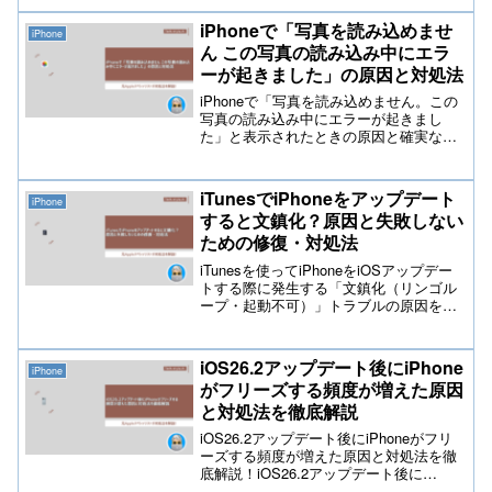
題はAppleも認識しており今後の対応がな
されると思います。今回の記事では海外
iPhoneで「写真を読み込めませ
iPhone
メディア9To5Macを引用しております。
ん この写真の読み込み中にエラ
ーが起きました」の原因と対処法
iPhoneで「写真を読み込めません。この
写真の読み込み中にエラーが起きまし
た」と表示されたときの原因と確実な解
決方法を徹底解説。iCloud写真やWi-Fi設
定、ストレージの不具合、iOSのバグな
ど多角的に原因を分析し、初心者でも簡
iTunesでiPhoneをアップデート
iPhone
単にできる改善手順を詳しく紹介しま
すると文鎮化？原因と失敗しない
す。
ための修復・対処法
iTunesを使ってiPhoneをiOSアップデー
トする際に発生する「文鎮化（リンゴル
ープ・起動不可）」トラブルの原因を徹
底究明。PC環境やケーブルの問題、DFU
モードによる復元方法から、最新のデー
タ復旧対策まで詳しく解説します。大切
iOS26.2アップデート後にiPhone
iPhone
なデータを守り、iPhoneを正常な状態に
がフリーズする頻度が増えた原因
修復するための具体的な手順を解説
と対処法を徹底解説
iOS26.2アップデート後にiPhoneがフリ
ーズする頻度が増えた原因と対処法を徹
底解説！iOS26.2アップデート後に
iPhoneがフリーズする原因と対処法を徹