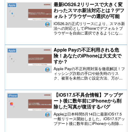
最新iOS26.2リリースで大きく変
Apple
わったスマホ新法対応とは？デフ
ォルトブラウザーの選択が可能
iOS26.2の正式リリースにより、スマホ新
法への対応としてiPhoneでデフォルトブ
ラウザーを自由に選択できるようになり
ました。本記事では制度変更の背景、
Appleの対応内容、設定方法、Safari以外
のブラウザーの特徴、ユーザーや開発者
Apple Payの不正利用される危
Apple
への影響、注意点までを初心者にも分か
険！あなたのiPhoneは大丈夫で
りやすく徹底解説します。
すか？
Apple Payの不正利用対策を徹底解説！フ
ィッシング詐欺の手口や紛失時のリス
ク、被害を未然に防ぐ設定方法、万が一
の緊急対処法まで初心者向けに詳しく紹
介します。2026年最新のセキュリティ知
識を身につけ、あなたのiPhoneと大切な
【iOS17.5不具合情報】アップデ
iPhone
資産を巧妙な詐欺から守りましょう。
ート後に数年前にiPhoneから削
除した写真が復活するバグ
Appleは日本時間5月14日に最新iOS17.5
一般リリース開始しました。iOS17.5アッ
プデート後に数年前にiPhoneから削除し
た写真が復活している模様です。この問