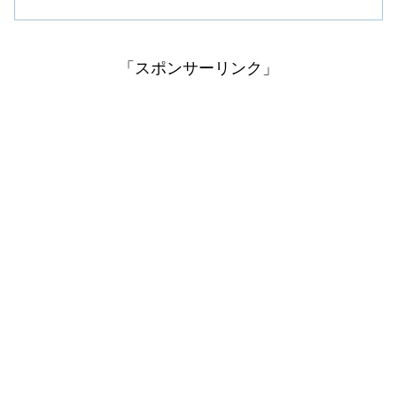
底解説。アプリ互換性、ストレージ不
足、設定見直しまで網羅し、初心者でも
改善できる実践的な解決策を紹介しま
す。
「スポンサーリンク」