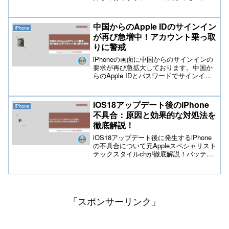
通知が来ない,iPhoneの充電ができなくな
った,iPhoneのディスプレイ反応が悪くな
った,など不具合の原因と対処法法を記載
中国からのApple IDのサインイン
iPhone
しておりますので参考にして下さい。
が再び急増中！アカウント乗っ取
りに警戒
iPhoneの画面に中国からのサインインの
要求が再び急拡大しております。中国か
らのApple IDとパスワードでサインイン
を実行されており第三者が不正にサイン
インしようとしております。中国からの
Apple IDでサインインの要求がされたユ
iOS18アップデート後のiPhone
iPhone
ーザーはApple IDとパスワードが漏洩し
不具合：原因と効果的な対処法を
ている流出しております。
徹底解説！
iOS18アップデート後に発生するiPhone
の不具合について元Appleスペシャリスト
テックスタイルchが徹底解説！バッテリ
ーの急速消耗、アプリのクラッシュ、動
作の遅延など、主な問題の原因とその対
処法を詳しく紹介。トラブルシューティ
ングの具体的な手順も解説します。
「スポンサーリンク」