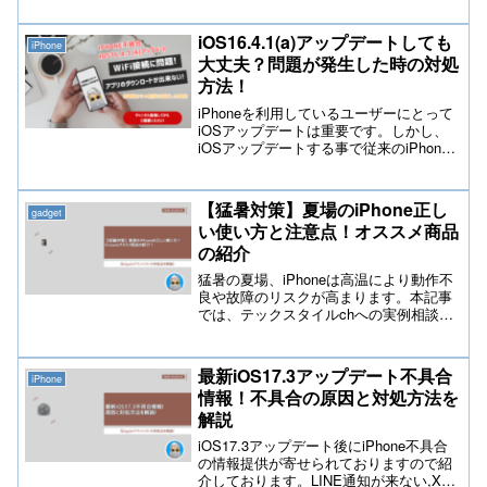
事では、トラブルシューティング方法や
具体的な解決策をわかりやすくステップ
iOS16.4.1(a)アップデートしても
iPhone
ごとに解説しているので、問題解決に役
大丈夫？問題が発生した時の対処
立つ情報をぜひご活用ください。
方法！
iPhoneを利用しているユーザーにとって
iOSアップデートは重要です。しかし、
iOSアップデートする事で従来のiPhone
操作ができなくなる問題が発生している
事も事実です！今回、ご紹介したい記事
はiOS16.4.1(a)アップデート後に視聴者の
【猛暑対策】夏場のiPhone正し
gadget
方から不具合相談が複数あった代表的な
い使い方と注意点！オススメ商品
ものをご紹介いたします。
の紹介
猛暑の夏場、iPhoneは高温により動作不
良や故障のリスクが高まります。本記事
では、テックスタイルchへの実例相談が
あったものも解説しており、熱暴走を防
ぐ正しい取り扱い方法や保管方法、避け
るべき使い方、冷却対策グッズなどを徹
最新iOS17.3アップデート不具合
iPhone
底解説。テックスタイルchのオススメす
情報！不具合の原因と対処方法を
るAmazon製品も紹介しています。
解説
iOS17.3アップデート後にiPhone不具合
の情報提供が寄せられておりますので紹
介しております。LINE通知が来ない,Xの