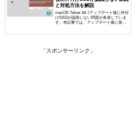
と対処方法を解説
macOS Tahoe 26.1アップデート後に外付
けSSDが認識しない問題が多発していま
す。本記事では、アップデート後に発生
するSSD接続トラブルの原因、データ保
護のポイント、安全な復旧手順、設定変
更のコツ、最新の相性問題まで詳しく解
説。おすすめUSB-Cケーブル・外付けス
トレージ製品も紹介しています。
「スポンサーリンク」