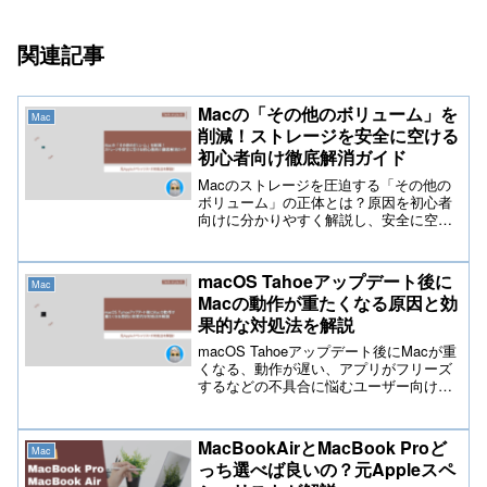
関連記事
Macの「その他のボリューム」を
Mac
削減！ストレージを安全に空ける
初心者向け徹底解消ガイド
Macのストレージを圧迫する「その他の
ボリューム」の正体とは？原因を初心者
向けに分かりやすく解説し、安全に空き
容量を増やす具体的な消去手順を網羅し
ました。2026年最新のMac環境に合わせ
た不要ファイルのクリーンアップ方法
macOS Tahoeアップデート後に
Mac
で、重い動作を今すぐ解消しましょう。
Macの動作が重たくなる原因と効
果的な対処法を解説
macOS Tahoeアップデート後にMacが重
くなる、動作が遅い、アプリがフリーズ
するなどの不具合に悩むユーザー向け
に、原因と効果的な改善方法を徹底解
説。システム負荷の増加、設定変更、ス
トレージ肥大、キャッシュ蓄積などの要
MacBookAirとMacBook Proど
Mac
因を詳しく分析し、初心者でも実践でき
っち選べば良いの？元Appleスペ
る解決策をまとめた総合ガイドです。