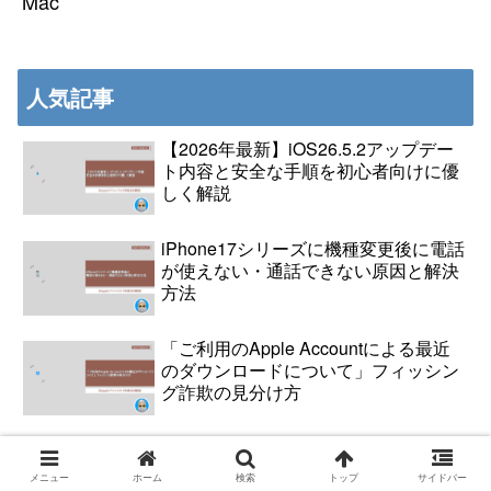
Mac
人気記事
【2026年最新】iOS26.5.2アップデー
ト内容と安全な手順を初心者向けに優
しく解説
iPhone17シリーズに機種変更後に電話
が使えない・通話できない原因と解決
方法
「ご利用のApple Accountによる最近
のダウンロードについて」フィッシン
グ詐欺の見分け方
iOS26.6アップデート後にiPhoneが発
熱する主な原因と対処法を解説
メニュー
ホーム
検索
トップ
サイドバー