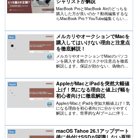
シャリストが解説
MacBook ProとMacBook Airのどっちを
購入した方が良いのか？動画編集するな
らMacBook Pro？YouTube編集くらいな
らMacBook Airでも大丈夫？様々な質問
に対して元Appleスペシャリストが解説し
ておりますので参考にして下さい。
メルカリやオークションでMacを
Mac
購入してはいけない理由と注意点
を徹底解説！
メルカリやオークションでMacのパソコ
ンを購入する際のリスクや注意点を徹底
解説します。保証が効かない、偽物の可
能性、修理が困難などの理由から、中古
市場での購入は慎重に検討するべきで
す。この記事を読んで、安心してMacを
AppleがMacとiPadを突然大幅値
Apple
購入するための知識を得ましょう！
上げ！気になる理由と値上げ幅を
初心者向けに徹底解説
AppleがMacとiPadを突如大幅値上げ！気
になる理由を初心者向けに分かりやすく
解説します。世界的なAIブームに伴うメ
モリの価格高騰や為替レート、原材料費
の上昇など原因を徹底解明。モデル別の
詳しい値上げ幅や、今からできる認定整
macOS Tahoe 26.1アップデート
Mac
備済製品などの賢い対策まで役立つ情報
後に外付けSSDが認識しない原因
を網羅。