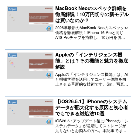
不具合が報告されています。今回の記事
では現在までに判明している原因や対処
MacBook Neoのスペック詳細を
Apple
方法を解説しております。
徹底解説！10万円切りの新モデル
は買いなのか？
2026年最新のMacBook Neoのスペックや
価格を徹底解説！iPhone 16 Proと同じ
A18 Proチップを搭載し、10万円を切る
驚異のコスパを実現した新モデルの魅力
を初心者にも分かりやすく紹介します。
よくある質問まで網羅。今買うべきか迷
Appleの「インテリジェンス機
Apple
っている方は必見です！
能」とは？その機能と魅力を徹底
解説
Appleの「インテリジェンス機能」は、AI
と機械学習を活用してユーザー体験を向
上させる革新的な技術です。Siri、写真検
索、メール提案など、多彩な機能を提供
し、効率的でパーソナライズされた生活
を実現します。本記事でテックスタイル
【iOS26.5.1】iPhoneのシステム
Apple
chが解説します。
データが肥大化する原因と初心者
でもできる対処法10選
iOS26.5.1アップデート後にiPhoneの「シ
ステムデータ」が急増してストレージが
足りないとお悩みの方へ。本記事では、
システムデータが拡大する原因を初心者