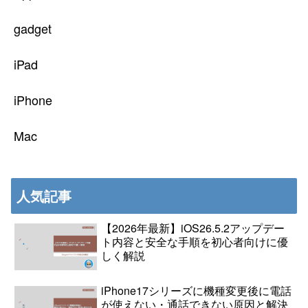
gadget
iPad
iPhone
Mac
人気記事
【2026年最新】iOS26.5.2アップデー
ト内容と安全な手順を初心者向けに優
しく解説
iPhone17シリーズに機種変更後に電話
が使えない・通話できない原因と解決