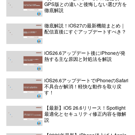
GPS版との違いと後悔しない選び方を
徹底解説
徹底解説！iOS27の最新機能まとめ｜
配信直後にすぐアップデートすべき？
iOS26.6アップデート後にiPhoneが発
熱する主な原因と対処法を解説
iOS26.6アップデートでiPhoneのSafari
不具合が解消！軽快な動作を取り戻
す！
【最新】iOS 26.6リリース！Spotlight
最適化とセキュリティ修正内容を徹解
説