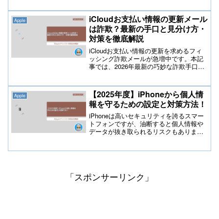
向けに分かりやすく解説し、実際に効果
のある具体的な対処法や2026年最新のお
iCloudお支払い情報の更新メール
Apple
すすめ周辺機器まで詳しくご紹介しま
は詐欺？最新の手口と見分け方・
す。
対策を徹底解説
iCloudお支払い情報の更新を求めるフィ
ッシング詐欺メールが急増中です。本記
事では、2026年最新の巧妙な詐欺手口や
原因、引っかからないための見分け方を
初心者向けに詳しく解説します。万が
一、情報を入力してしまった場合の正し
【2025年度】iPhoneから個人情
Apple
い対処法も網羅。大切な個人情報と資産
報を守るための設定と対策方法！
をしっかり守りましょう。
iPhoneは高いセキュリティを誇るスマー
トフォンですが、油断すると個人情報や
データが抜き取られるリスクもありま
す。本記事ではiPhoneから情報漏洩を防
ぐための対策方法をわかりやすく解説
し、安全に利用するためのセキュリティ
設定やアプリ管理のポイント、強力なパ
スコードや2段階認証の活用法なども紹
「スポンサーリンク」
介。