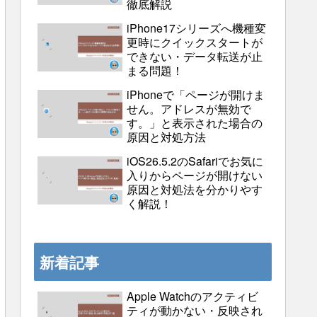
徹底解説
iPhone17シリーズへ機種変
更時にクイックスタートが
できない・データ転送が止
まる問題！
iPhoneで「ページが開けま
せん。アドレスが無効で
す。」と表示された場合の
原因と対処方法
iOS26.5.2のSafariでお気に
入りからページが開けない
原因と対処法を分かりやす
く解説！
新着記事
Apple Watchのアクティビ
ティが動かない・反映され