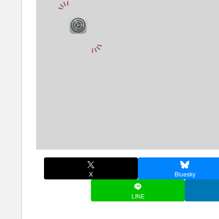
X
Bluesky
LINE