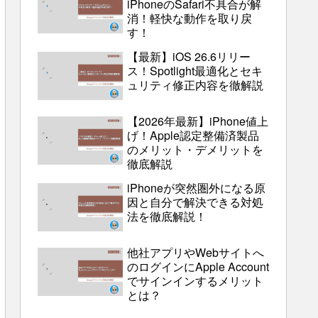
iPhoneのSafari不具合が解
消！軽快な動作を取り戻
す！
【最新】iOS 26.6リリー
ス！Spotlight最適化とセキ
ュリティ修正内容を徹解説
【2026年最新】iPhone値上
げ！Apple認定整備済製品
のメリット・デメリットを
徹底解説
iPhoneが突然圏外になる原
因と自分で解決できる対処
法を徹底解説！
他社アプリやWebサイトへ
のログインにApple Account
でサインインするメリット
とは？