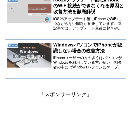
iPhone
問題に関する原因と対処方法を記載して
のWiFi接続ができなくなる原因と
おりますので参考にしてみて下さい。
改善方法を徹底解説
iOS26アップデート後にiPhoneでWiFiに
つながらない問題が多発しています。本
記事では、アップデート直後に起きやす
い通信エラーの原因、WiFi接続不良の具
体的な対処法、設定の見直しポイント、
再起動やネットワーク設定リセットなど
WindowsパソコンでiPhoneが認
iPhone
の実践的な改善ステップを初心者にも分
識しない場合の改善方法
かりやすく徹底解説します。
iPhoneユーザーの方の多くはパソコンが
Windowsを利用している方が多い！相談
者の中にはWindowsパソコンにケーブル
で繋いでもiPhoneが認識しないと相談が
寄せられてきます。Windowsパソコンで
iPhoneが認識されない場合、以下の改善
方法を試してみて下さい。
「スポンサーリンク」