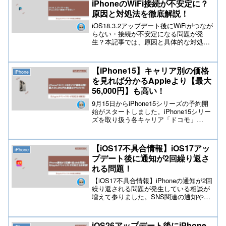
iPhoneのWiFi接続が不安定に？
原因と対処法を徹底解説！
iOS18.3.2アップデート後にWiFiがつなが
らない・接続が不安定になる問題が発
生？本記事では、原因と具体的な対処法
を徹底解説。ネットワーク設定のリセッ
ト、ルーターの設定変更、最新の解決策
などを詳しく紹介。iPhoneのWiFiトラブ
【iPhone15】キャリア別の価格
iPhone
ルを素早く解決しましょう！
を見れば分かるAppleより【最大
56,000円】も高い！
9月15日からiPhone15シリーズの予約開
始がスタートしました。iPhone15シリー
ズを取り扱う各キャリア「ドコモ」
「au」「ソフトバンク」「楽天」が
iPhone15シリーズの価格を発表しまし
た。最大で56,000円も割高な価格設定を
【iOS17不具合情報】iOS17アッ
iPhone
しているキャリアはどこなのか？価格表
プデート後に通知が2回繰り返さ
を記事にしておりますので参考にして下
れる問題！
さい。
【iOS17不具合情報】iPhoneの通知が2回
繰り返される問題が発生している相談が
増えて参りました。SNS関連の通知や
LINE通知が繰り返される、
SMS/iMessageの通知が繰り返される症
状です。元Appleスペシャリストが、この
iOS26アップデート後にiPhone