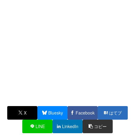
X
Bluesky
Facebook
はてブ
LINE
LinkedIn
コピー