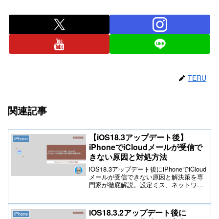
TERU
関連記事
【iOS18.3アップデート後】
iPhone
iPhoneでiCloudメールが受信で
きない原因と対処方法
iOS18.3アップデート後にiPhoneでiCloud
メールが受信できない原因と解決策を専
門家が徹底解説。設定ミス、ネットワー
ク問題、Appleサーバー障害など、考えら
れる要因を詳しく解説し、具体的な対処
法を紹介します。iPhoneユーザー必見の
iOS18.3.2アップデート後に
iPhone
トラブル解決ガイド！