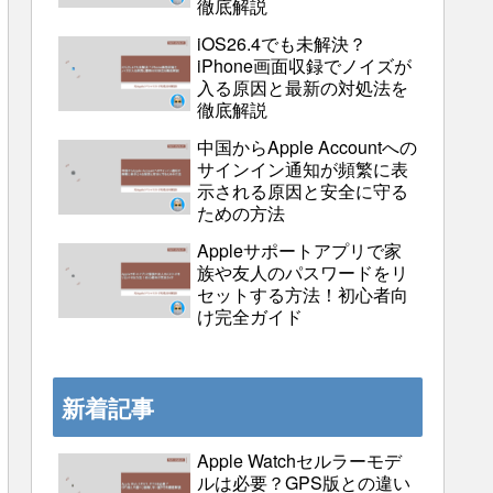
徹底解説
iOS26.4でも未解決？
iPhone画面収録でノイズが
入る原因と最新の対処法を
徹底解説
中国からApple Accountへの
サインイン通知が頻繁に表
示される原因と安全に守る
ための方法
Appleサポートアプリで家
族や友人のパスワードをリ
セットする方法！初心者向
け完全ガイド
新着記事
Apple Watchセルラーモデ
ルは必要？GPS版との違い