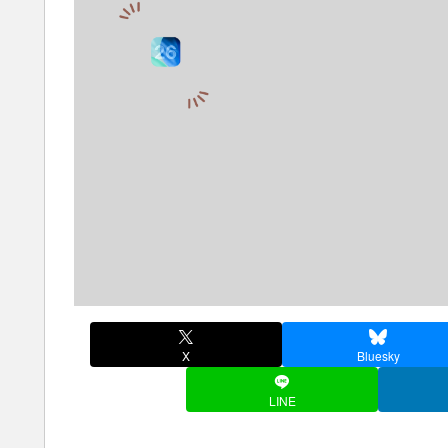
X
Bluesky
LINE