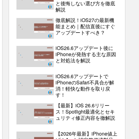
と後悔しない選び方を徹底
解説
徹底解説！iOS27の最新機
能まとめ｜配信直後にすぐ
アップデートすべき？
iOS26.6アップデート後に
iPhoneが発熱する主な原因
と対処法を解説
iOS26.6アップデートで
iPhoneのSafari不具合が解
消！軽快な動作を取り戻
す！
【最新】iOS 26.6リリー
ス！Spotlight最適化とセキ
ュリティ修正内容を徹解説
【2026年最新】iPhone値上