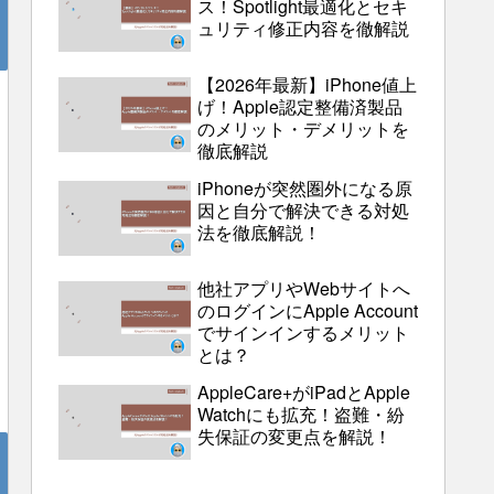
ス！Spotlight最適化とセキ
ュリティ修正内容を徹解説
【2026年最新】iPhone値上
げ！Apple認定整備済製品
のメリット・デメリットを
徹底解説
iPhoneが突然圏外になる原
因と自分で解決できる対処
法を徹底解説！
他社アプリやWebサイトへ
のログインにApple Account
でサインインするメリット
とは？
AppleCare+がiPadとApple
Watchにも拡充！盗難・紛
失保証の変更点を解説！