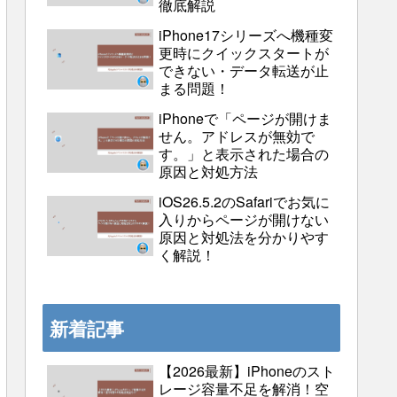
徹底解説
iPhone17シリーズへ機種変
更時にクイックスタートが
できない・データ転送が止
まる問題！
iPhoneで「ページが開けま
せん。アドレスが無効で
す。」と表示された場合の
原因と対処方法
iOS26.5.2のSafariでお気に
入りからページが開けない
原因と対処法を分かりやす
く解説！
新着記事
【2026最新】iPhoneのスト
レージ容量不足を解消！空