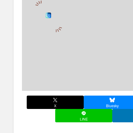
X
Bluesky
LINE